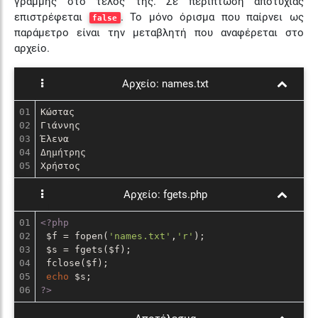
γραμμής στο τέλος της. Σε περίπτωση αποτυχίας
επιστρέφεται
. Το μόνο όρισμα που παίρνει ως
false
παράμετρο είναι την μεταβλητή που αναφέρεται στο
αρχείο.
Αρχείο:
names.txt
01

Κώστας

02

Γιάννης

03

Έλενα

04

Δημήτρης

Χρήστος
Αρχείο:
fgets.php
01

<?php
02

 $f = fopen(
'names.txt'
,
'r'
);

03

 $s = fgets($f);

04

 fclose($f);

05

echo
?>