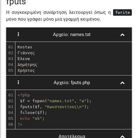
fputs
Η συγκεκριμένη συνάρτηση λειτουργεί όπως η
fwrite
μόνο που γράφει μόνο μια γραμμή κειμένου.
Αρχείο:
names.txt
01

Kostas

02

Γιάννης

03

Έλενα

04

Δημήτρης

Χρήστος
Αρχείο:
fputs.php
01

<?php
02

 $f = fopen(
"names.txt"
, 
"a"
);

03

 fputs($f, 
"Κωνσταντίνος\n"
);

04

 fclose($f); 

05

echo
"ok"
?>
Αποτέλεσμα