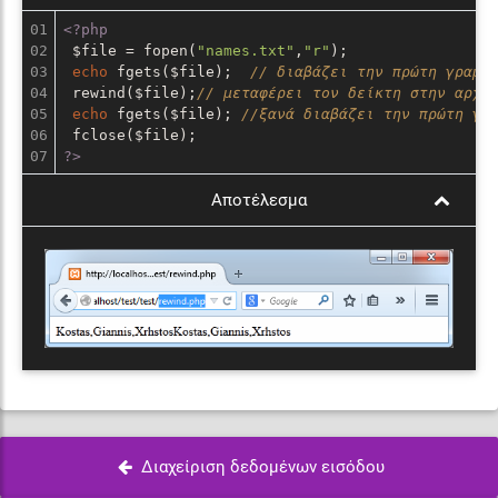
01

<?php
02

 $file = fopen(
"names.txt"
,
"r"
);

03

echo
 fgets($file);  
// διαβάζει την πρώτη γραμμ
04

 rewind($file);
// μεταφέρει τον δείκτη στην αρχή
05

echo
 fgets($file); 
//ξανά διαβάζει την πρώτη γρ
06

?>
Αποτέλεσμα
Διαχείριση δεδομένων εισόδου