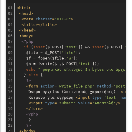
01

<
html
>
02

<
head
>
03

<
meta
charset
=
"UTF-8"
>
04

<
title
>
</
title
>
05

</
head
>
06

<
body
>
07

<?php
08

if
 (
isset
($_POST[
'text'
]) && 
isset
($_POST[
'fi
09

    $file = $_POST[
'file'
];

10

    $f = fopen($file,
'w'
);

11

    $n = fwrite($f,$_POST[
'text'
]);

12

echo
"Γράφτηκαν επιτυχώς $n bytes στο αρχείο
13

   } 
else
 {

14

?>
15

<
form
action
=
'write_file.php'
method
=
'post'
>
16

     Όνομα αρχείου (λατινικούς χαρακτήρες): 
<
inp
17

     Κείμενο για εγγραφή 
<
input
type
=
'text'
name
18

<
input
type
=
'submit'
value
=
'Αποστολή'
/>
19

</
form
>
20

<?php
21

     }

22

?>
23

</
body
>