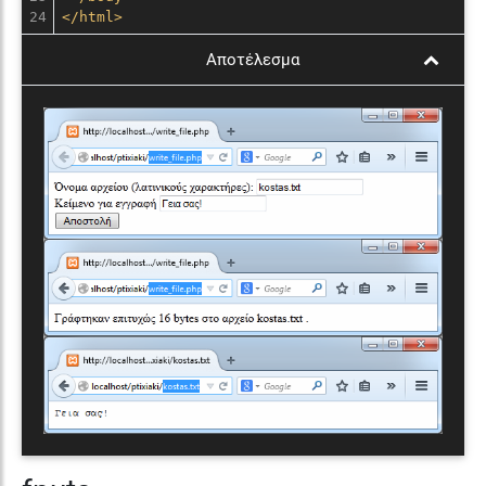
</
html
>
Αποτέλεσμα