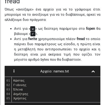
fread
Όπως «ανοίξαμε» ένα αρχείο για να το γράψουμε έτσι
μπορούμε να το ανοίξουμε για να το διαβάσουμε, αρκεί να
αλλάξουμε δυο πράγματα:
Αντί για «
» ως δεύτερη παράμετρο στο
fopen
θα
w
βάλουμε «
».
r
Αντί για
fwrite
χρησιμοποιούμε πλέον
fread
το οποίο
παίρνει δυο παραμέτρους ως είσοδο, η πρώτη είναι
η μεταβλητή που αντιπροσωπεύει το αρχείο και η
δεύτερη είναι μια ακέραια τιμή που ορίζει τον
μέγιστο αριθμό bytes που θα διαβαστούν.
Αρχείο:
names.txt
01

Κώστας

02

Γιάννης

03

Έλενα

04

Δημήτρης

Χρήστος