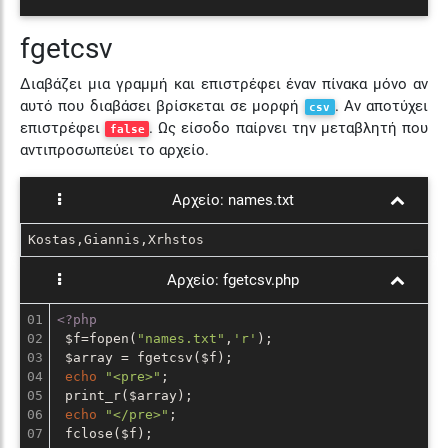
fgetcsv
Διαβάζει μια γραμμή και επιστρέφει έναν πίνακα μόνο αν
αυτό που διαβάσει βρίσκεται σε μορφή
. Αν αποτύχει
csv
επιστρέφει
. Ως είσοδο παίρνει την μεταβλητή που
false
αντιπροσωπεύει το αρχείο.
Αρχείο:
names.txt
Kostas,Giannis,Xrhstos
Αρχείο:
fgetcsv.php
01

<?php
02

 $f=fopen(
"names.txt"
,
'r'
);

03

 $array = fgetcsv($f);

04

echo
"<pre>"
;

05

 print_r($array);

06

echo
"</pre>"
;

07
