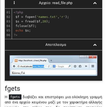
Αρχείο:
read_file.php
01

<?php
02

 $f = fopen(
'names.txt'
,
'r'
);

03

 $s = fread($f,
20
);

04

 fclose($f);

05

echo
?>
Αποτέλεσμα
fgets
Η
διαβάζει και επιστρέφει μια ολόκληρη γραμμή
fgets
από ένα αρχείο κειμένου μαζί με τον χαρακτήρα αλλαγής