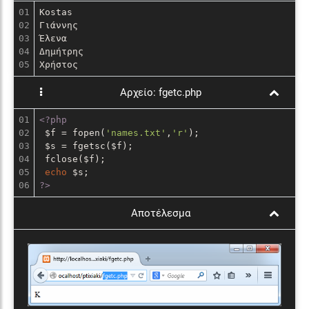
01

Kostas

02

Γιάννης

03

Έλενα

04

Δημήτρης

Χρήστος
Αρχείο:
fgetc.php
01

<?php
02

 $f = fopen(
'names.txt'
,
'r'
);

03

 $s = fgetsc($f);

04

 fclose($f);

05

echo
?>
Αποτέλεσμα