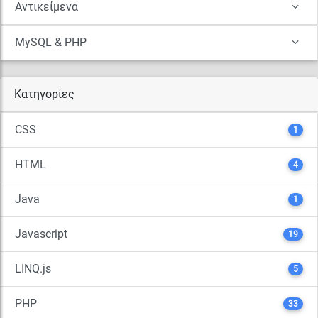
Αντικείμενα
MySQL & PHP
Κατηγορίες
CSS
1
HTML
4
Java
1
Javascript
19
LINQ.js
5
PHP
33