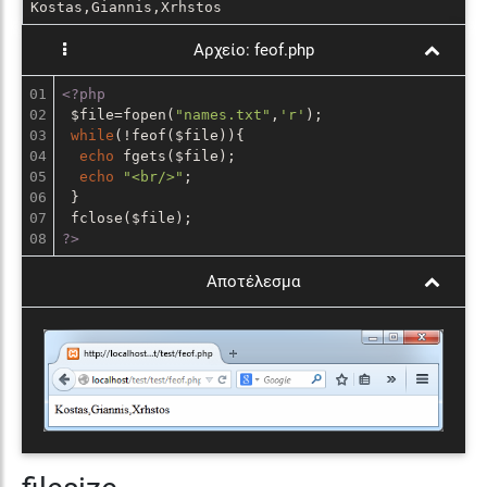
Kostas,Giannis,Xrhstos
Αρχείο:
feof.php
01

<?php
02

 $file=fopen(
"names.txt"
,
'r'
);

03

while
(!feof($file)){

04

echo
 fgets($file);

05

echo
"<br/>"
;

06

 }

07

?>
Αποτέλεσμα