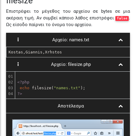
filesize
Επιστρέφει το μέγεθος του αρχείου σε
bytes
σε μια
ακέραιη τιμή. Αν συμβεί κάποιο λάθος επιστρέφει
.
false
Ως είσοδο παίρνει το όνομα του αρχείου.
Αρχείο:
names.txt
Kostas,Giannis,Xrhstos
Αρχείο:
filesize.php
01

02

<?php
03

echo
 filesize(
"names.txt"
?>
Αποτέλεσμα