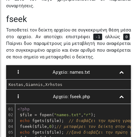
συναρτήσεις.
fseek
Τοποθετεί τον δείκτη αρχείου σε συγκεκριμένη θέση μέσα
στο αρχείο. Αν αποτύχει επιστρέφει
αλλιώς
.
-1
0
Παίρνει δυο παραμέτρους μία μεταβλητή που αναφέρεται
στο συγκεκριμένο αρχείο και έναν αριθμό που αναφέρεται
σε ποιο σημείο να μεταφερθεί ο δείκτης.
Αρχείο:
names.txt
Kostas,Giannis,Xrhstos
Αρχείο:
fseek.php
01

<?php
02

 $file = fopen(
"names.txt"
,
"r"
);

03

echo
 fgets($file);  
// διαβάζει την πρώτη γραμμ
04

 fseek($file,
0
);
// μεταφέρει τον δείκτη στην αρχ
05

echo
 fgets($file); 
//ξανά διαβάζει την πρώτη γρ