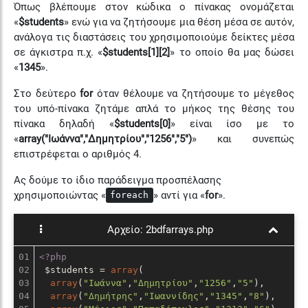
Όπως βλέπουμε στον κώδικα ο πίνακας ονομάζεται
«
$students
» ενώ για να ζητήσουμε μια θέση μέσα σε αυτόν,
ανάλογα τις διαστάσεις του χρησιμοποιούμε δείκτες μέσα
σε άγκιστρα π.χ. «
$students[1][2]
» το οποίο θα μας δώσει
«
1345
».
Στο δεύτερο
for
όταν θέλουμε να ζητήσουμε το μέγεθος
του υπό-πίνακα ζητάμε απλά το μήκος της θέσης του
πίνακα δηλαδή «
$students[0]
» είναι ίσο με το
«
array("Ιωάννα","Δημητρίου","1256","5")
» και συνεπώς
επιστρέφεται ο αριθμός 4.
Ας δούμε το ίδιο παράδειγμα προσπέλασης
χρησιμοποιώντας «
» αντί για «
for
».
foreach
Αρχείο:
2bdfarrays.php
01

<?php
02

 $students = 
array
(

03

array
(
"Ιωάννα"
,
"Δημητρίου"
,
"1256"
,
"5"
),

04

array
(
"Δημήτρης"
,
"Ιωαννίδης"
,
"1345"
,
"8"
),
