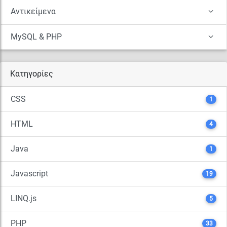
Αντικείμενα
MySQL & PHP
Κατηγορίες
CSS
1
HTML
4
Java
1
Javascript
19
LINQ.js
5
PHP
33