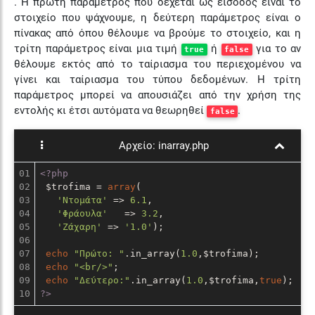
. Η πρώτη παράμετρος που δέχεται ως είσοδος είναι το
στοιχείο που ψάχνουμε, η δεύτερη παράμετρος είναι ο
πίνακας από όπου θέλουμε να βρούμε το στοιχείο, και η
τρίτη παράμετρος είναι μια τιμή
ή
για το αν
true
false
θέλουμε εκτός από το ταίριασμα του περιεχομένου να
γίνει και ταίριασμα του τύπου δεδομένων. Η τρίτη
παράμετρος μπορεί να απουσιάζει από την χρήση της
εντολής κι έτσι αυτόματα να θεωρηθεί
.
false
Αρχείο:
inarray.php
01

<?php
02

 $trofima = 
array
(

03

'Ντομάτα'
 => 
6.1
,

04

'Φράουλα'
   => 
3.2
,

05

'Ζάχαρη'
 => 
'1.0'
);

06

07

echo
"Πρώτο: "
.in_array(
1.0
,$trofima);

08

echo
"<br/>"
;

09

echo
"Δεύτερο:"
.in_array(
1.0
,$trofima,
true
?>