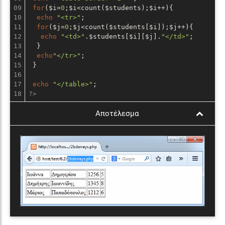
09

for
($i=
0
;$i<count($students);$i++){

10

echo
"<tr>"
;

11

for
($j=
0
;$j<count($students[$i]);$j++){

12

echo
"<td>"
.$students[$i][$j].
"</td>"
;

13

  }

14

echo
"</tr>"
;

15

 }

16

17

echo
"</table>"
?>
Αποτέλεσμα