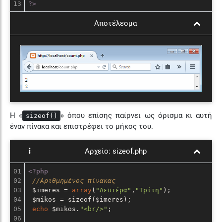
?>
Αποτέλεσμα
Η «
» όπου επίσης παίρνει ως όρισμα κι αυτή
sizeof()
έναν πίνακα και επιστρέφει το μήκος του.
Αρχείο:
sizeof.php
01

<?php
02

//Αριθμημένος πίνακας
03

 $imeres = 
array
(
"Δευτέρα"
,
"Τρίτη"
);

04

 $mikos = sizeof($imeres);

05

echo
 $mikos.
"<br/>"
;

06
