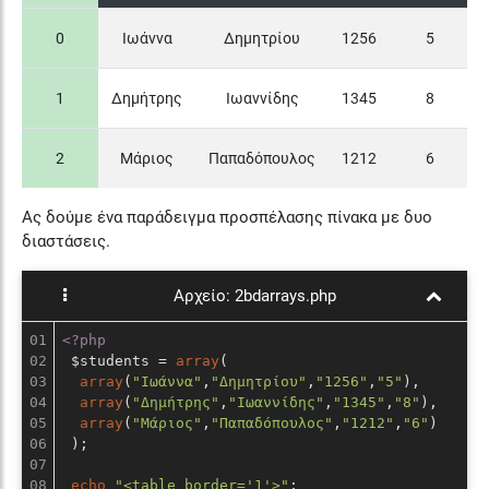
0
Ιωάννα
Δημητρίου
1256
5
1
Δημήτρης
Ιωαννίδης
1345
8
2
Μάριος
Παπαδόπουλος
1212
6
Ας δούμε ένα παράδειγμα προσπέλασης πίνακα με δυο
διαστάσεις.
Αρχείο:
2bdarrays.php
01

<?php
02

 $students = 
array
(

03

array
(
"Ιωάννα"
,
"Δημητρίου"
,
"1256"
,
"5"
),

04

array
(
"Δημήτρης"
,
"Ιωαννίδης"
,
"1345"
,
"8"
),

05

array
(
"Μάριος"
,
"Παπαδόπουλος"
,
"1212"
,
"6"
)

06

 );

07

08

echo
"<table border='1'>"
;
