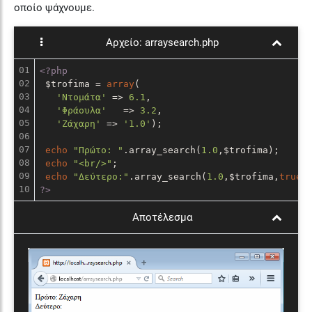
οποίο ψάχνουμε.
Αρχείο:
arraysearch.php
01

<?php
02

 $trofima = 
array
(

03

'Ντομάτα'
 => 
6.1
,

04

'Φράουλα'
   => 
3.2
,

05

'Ζάχαρη'
 => 
'1.0'
);

06

07

echo
"Πρώτο: "
.array_search(
1.0
,$trofima);

08

echo
"<br/>"
;

09

echo
"Δεύτερο:"
.array_search(
1.0
,$trofima,
true
?>
Αποτέλεσμα