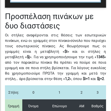
Προσπέλαση πινάκων με
δυο διαστάσεις
Οι στήλες αναφέρονται στις θέσεις των εσωτερικών
πινάκων, ενώ οι γραμμές στον πίνακα-σύνολο που περιέχει
τους εσωτερικούς πίνακες. Ας θεωρήσουμε πως οι
γραμμές είναι η μεταβλητή «
$i
» και οι στήλες η
μεταβλητή «
$j
». Για να χρησιμοποιήσουμε την τιμή «
1345
»
από τον παρακάτω πίνακα θα πρέπει να πούμε σε ποια
γραμμή και σε ποια στήλη βρίσκεται. Για λόγους ευκολίας
θα χρησιμοποιούμε ΠΡΩΤΑ την γραμμή και μετά την
στήλη… άρα βρίσκεται στην θέση «
1,2
», όπου
$i=1
και
$j=2
.
Στήλη:
0
1
2
3
Γραμμή
Όνομα
Επώνυμο
ΑΜ
Βαθμός