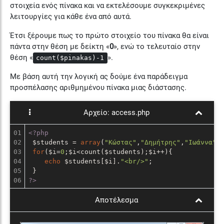
στοιχεία ενός πίνακα και να εκτελέσουμε συγκεκριμένες
λειτουργίες για κάθε ένα από αυτά.
Έτσι ξέρουμε πως το πρώτο στοιχείο του πίνακα θα είναι
πάντα στην θέση με δείκτη «
0
», ενώ το τελευταίο στην
θέση «
».
count($pinakas)-1
Με βάση αυτή την λογική ας δούμε ένα παράδειγμα
προσπέλασης αριθμημένου πίνακα μιας διάστασης.
Αρχείο:
access.php
01

<?php
02

 $students = 
array
(
"Κώστας"
,
"Δημήτρης"
,
"Ιωάννα"
,
03

for
($i=
0
;$i<count($students);$i++){

04

echo
 $students[$i].
"<br/>"
;

05

?>
Αποτέλεσμα