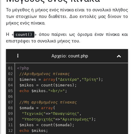
Το μέγεθος ή μήκος ενός πίνακα είναι το συνολικό πλήθος
των στοιχείων που διαθέτει. Δυο εντολές μας δίνουν το
μήκος ενός πίνακα.
Η «
» όπου παίρνει ως όρισμα έναν πίνακα και
count()
επιστρέφει το συνολικό μήκος του.
Αρχείο:
count.php
01

<?php
02

//Αριθμημένος πίνακας
03

 $imeres = 
array
(
"Δευτέρα"
,
"Τρίτη"
);

04

 $mikos = count($imeres);

05

echo
 $mikos.
"<br/>"
;

06

07

//Μη αριθμημένος πίνακας
08

 $omada = 
array
(

09

"Τεχνικός"
=>
"Παναγιώτης"
,

10

"Υποστηριχτής"
=>
"Αριστομένης"
);

11

 $mikos = count($omada);

12

echo