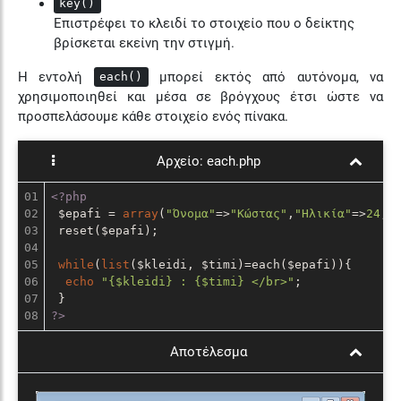
key()
Επιστρέφει το κλειδί το στοιχείο που ο δείκτης
βρίσκεται εκείνη την στιγμή.
Η εντολή
μπορεί εκτός από αυτόνομα, να
each()
χρησιμοποιηθεί και μέσα σε βρόγχους έτσι ώστε να
προσπελάσουμε κάθε στοιχείο ενός πίνακα.
Αρχείο:
each.php
01

<?php
02

 $epafi = 
array
(
"Όνομα"
=>
"Κώστας"
,
"Ηλικία"
=>
24
,
"
03

 reset($epafi);

04

05

while
(
list
($kleidi, $timi)=each($epafi)){

06

echo
"{$kleidi} : {$timi} </br>"
;

07

?>
Αποτέλεσμα