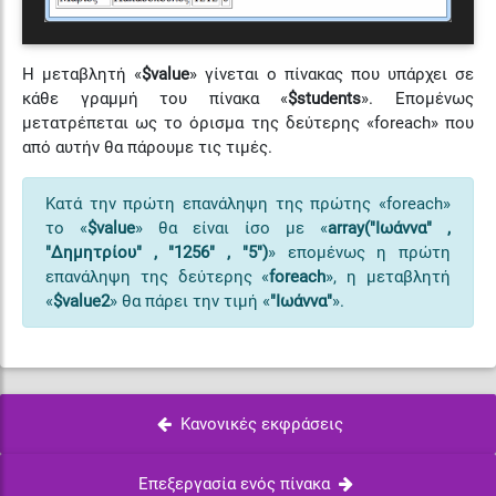
H μεταβλητή «
$value
» γίνεται ο πίνακας που υπάρχει σε
κάθε γραμμή του πίνακα «
$students
». Επομένως
μετατρέπεται ως το όρισμα της δεύτερης «foreach» που
από αυτήν θα πάρουμε τις τιμές.
Κατά την πρώτη επανάληψη της πρώτης «foreach»
το «
$value
» θα είναι ίσο με «
array("Ιωάννα" ,
"Δημητρίου" , "1256" , "5")
» επομένως η πρώτη
επανάληψη της δεύτερης «
foreach
», η μεταβλητή
«
$value2
» θα πάρει την τιμή «
"Ιωάννα"
».
Κανονικές εκφράσεις
Επεξεργασία ενός πίνακα