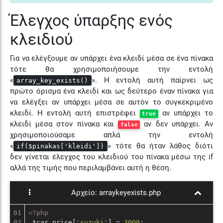
Έλεγχος ύπαρξης ενός
κλειδιού
Για να ελέγξουμε αν υπάρχει ένα κλειδί μέσα σε ένα πίνακα
τότε θα χρησιμοποιήσουμε την εντολή
«
». Η εντολή αυτή παίρνει ως
array_key_exists()
πρώτο όρισμα ένα κλειδί και ως δεύτερο έναν πίνακα για
να ελέγξει αν υπάρχει μέσα σε αυτόν το συγκεκριμένο
κλειδί. Η εντολή αυτή επιστρέφει
αν υπάρχει το
true
κλειδί μέσα στον πίνακα και
αν δεν υπάρχει. Αν
false
χρησιμοποιούσαμε απλά την εντολή
«
» τότε θα ήταν λάθος διότι
if($pinakas['kleidi'])
δεν γίνεται έλεγχος του κλειδιού του πίνακα μέσω της if
αλλά της τιμής που περιλαμβάνει αυτή η θέση.
Αρχείο:
arraykeyexists.php
01

<?php
02

 $car_price[
'suzuki'
] = 
3000
;
