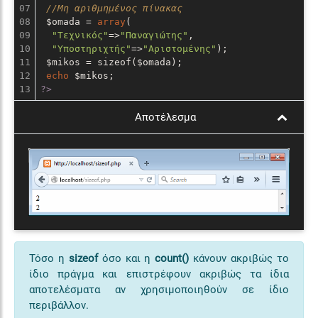
07

//Μη αριθμημένος πίνακας
08

 $omada = 
array
(

09

"Τεχνικός"
=>
"Παναγιώτης"
,

10

"Υποστηριχτής"
=>
"Αριστομένης"
);

11

 $mikos = sizeof($omada); 

12

echo
?>
Αποτέλεσμα
Τόσο η
sizeof
όσο και η
count()
κάνουν ακριβώς το
ίδιο πράγμα και επιστρέφουν ακριβώς τα ίδια
αποτελέσματα αν χρησιμοποιηθούν σε ίδιο
περιβάλλον.