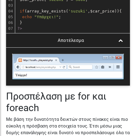
03

04

if
(array_key_exists(
'suzuki'
,$car_price)){

05

echo
"Υπάρχει!"
;

06

?>
Αποτέλεσμα
Προσπέλαση με for και
foreach
Με βάση την δυνατότητα δεικτών στους πίνακες είναι πιο
εύκολη η πρόσβαση στα στοιχεία τους. Έτσι μέσω μιας
δομής επανάληψης είναι δυνατό να προσπελάσουμε όλα τα