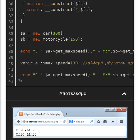
30

function
__construct
($fs)
{

31

parent
::__construct(
2
,$fs);

32

  }

33

 }

34

35

 $a = 
new
 car(
300
);

36

 $b = 
new
 motorcycle(
150
);

37

38

echo
"C:"
.$a->get_maxspeed().
" - M:"
.$b->get_ma
39

40

 vehicle::$max_speed=
130
; 
//αλλαγή μέγιστου ορίο
41

42

echo
"C:"
.$a->get_maxspeed().
" - M:"
.$b->get_ma
?>
Αποτέλεσμα