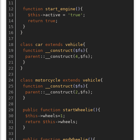
11

12

function
start_engine
()
{

13

$this
->active = 
'true'
;

14

return
true
;

15

  }

16

 }

17

18

class
car
extends
vehicle
{

19

function
__construct
($fs)
{

20

parent
::__construct(
4
,$fs);

21

  }

22

 }

23

24

class
motorcycle
extends
vehicle
{

25

function
__construct
($fs)
{

26

parent
::__construct(
2
,$fs);

27

  }

28

29

public
function
startWheelie
()
{

30

$this
->wheels=
1
;

31

return
$this
->wheels;

32

  }

33

34

public
function
endWheelie
()
{
