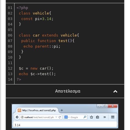
01

<?php
02

class
vehicle
{

03

const
 pi=
3.14
;

04

 }

05

06

class
car
extends
vehicle
{

07

public
function
test
()
{

08

echo
parent
::pi;

09

  }

10

 }

11

12

 $c = 
new
 car();

13

echo
?>
Αποτέλεσμα