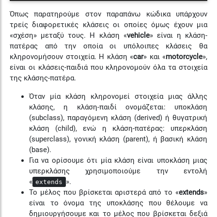
Όπως παρατηρούμε στον παραπάνω κώδικα υπάρχουν
τρείς διαφορετικές κλάσεις οι οποίες όμως έχουν μια
«σχέση» μεταξύ τους. Η κλάση «
vehicle
» είναι η κλάση-
πατέρας από την οποία οι υπόλοιπες κλάσεις θα
κληρονομήσουν στοιχεία. Η κλάση «
car
» και «
motorcycle
»,
είναι οι κλάσεις-παιδιά που κληρονομούν όλα τα στοιχεία
της κλάσης-πατέρα.
Όταν μία κλάση κληρονομεί στοιχεία μιας άλλης
κλάσης, η κλάση-παιδί ονομάζεται:
υποκλάση
(subclass),
παραγόμενη
κλάση (derived) ή
θυγατρική
κλάση (child), ενώ η κλάση-πατέρας:
υπερκλάση
(superclass),
γονική
κλάση (parent), ή
βασική
κλάση
(base).
Για να ορίσουμε ότι μία κλάση είναι υποκλάση μιας
υπερκλάσης χρησιμοποιούμε την εντολή
«
».
extends
Το μέλος που βρίσκεται αριστερά από το «
extends
»
είναι το όνομα της υποκλάσης που θέλουμε να
δημιουργήσουμε και το μέλος που βρίσκεται δεξιά