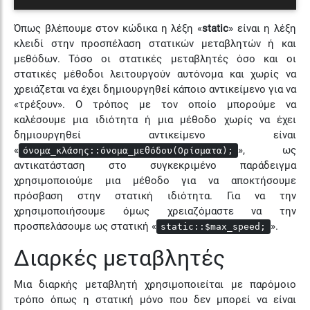
Όπως βλέπουμε στον κώδικα η λέξη «
static
» είναι η λέξη
κλειδί στην προσπέλαση στατικών μεταβλητών ή και
μεθόδων. Τόσο οι στατικές μεταβλητές όσο και οι
στατικές μέθοδοι λειτουργούν αυτόνομα και χωρίς να
χρειάζεται να έχει δημιουργηθεί κάποιο αντικείμενο για να
«τρέξουν». Ο τρόπος με τον οποίο μπορούμε να
καλέσουμε μια ιδιότητα ή μια μέθοδο χωρίς να έχει
δημιουργηθεί αντικείμενο είναι
«
», ως
όνομα_κλάσης::όνομα_μεθόδου(Ορίσματα);
αντικατάσταση στο συγκεκριμένο παράδειγμα
χρησιμοποιούμε μια μέθοδο για να αποκτήσουμε
πρόσβαση στην στατική ιδιότητα. Για να την
χρησιμοποιήσουμε όμως χρειαζόμαστε να την
προσπελάσουμε ως στατική «
».
static::$max_speed;
Διαρκές μεταβλητές
Μια διαρκής μεταβλητή χρησιμοποιείται με παρόμοιο
τρόπο όπως η στατική μόνο που δεν μπορεί να είναι