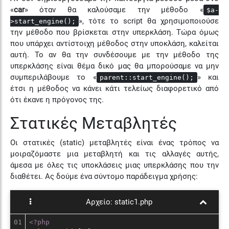
«
car
» όταν θα καλούσαμε την μέθοδο «
$a-
», τότε το script θα χρησιμοποιούσε
>start_engine();
την μέθοδο που βρίσκεται στην υπερκλάση. Τώρα όμως
που υπάρχει αντίστοιχη μέθοδος στην υποκλάση, καλείται
αυτή. Το αν θα την συνδέσουμε με την μέθοδο της
υπερκλάσης είναι θέμα δικό μας θα μπορούσαμε να μην
συμπεριλάβουμε το «
» και
parent::start_engine();
έτσι η μέθοδος να κάνει κάτι τελείως διαφορετικό από
ότι έκανε η πρόγονος της.
Στατικές Μεταβλητές
Οι στατικές (static) μεταβλητές είναι ένας τρόπος να
μοιραζόμαστε μια μεταβλητή και τις αλλαγές αυτής,
άμεσα με όλες τις υποκλάσεις μιας υπερκλάσης που την
διαθέτει. Ας δούμε ένα σύντομο παράδειγμα χρήσης:
Αρχείο:
static1.php
01

<?php