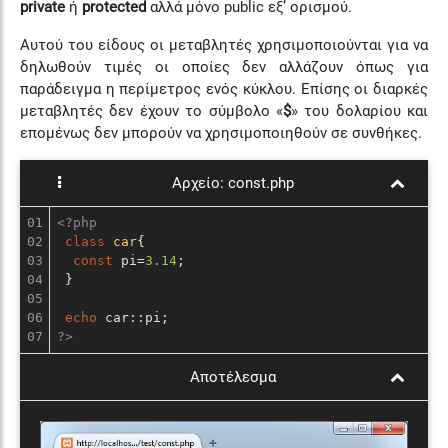
private
ή
protected
αλλά μόνο public εξ’ ορισμού.
Αυτού του είδους οι μεταβλητές χρησιμοποιούνται για να
δηλωθούν τιμές οι οποίες δεν αλλάζουν όπως για
παράδειγμα η περίμετρος ενός κύκλου. Επίσης οι διαρκές
μεταβλητές δεν έχουν το σύμβολο «
$
» του δολαρίου και
επομένως δεν μπορούν να χρησιμοποιηθούν σε συνθήκες.
Αρχείο:
const.php
01

<?php
02

class
car
{

03

const
 pi=
3.14
;

04

 }

05

06

echo
?>
Αποτέλεσμα