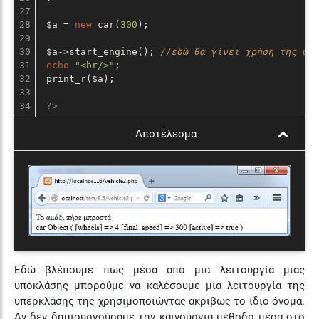
27

28

 $a = 
new
 car(
300
);

29

30

 $a->start_engine(); 
//εδώ θα γίνει χρήση της με
31

echo
"<br/>"
;

32

 print_r($a);

33

?>
Αποτέλεσμα
Εδώ βλέπουμε πως μέσα από μια λειτουργία μιας
υποκλάσης μπορούμε να καλέσουμε μια λειτουργία της
υπερκλάσης της χρησιμοποιώντας ακριβώς το ίδιο όνομα.
Αν δεν δημιουργούσαμε την καινούργια μέθοδο μέσα στο