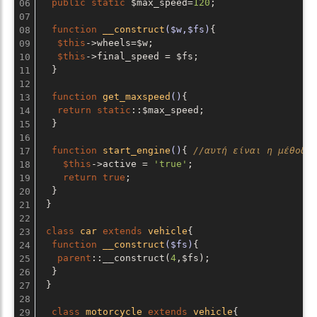
06

public
static
 $max_speed=
120
;

07

08

function
__construct
($w,$fs)
{

09

$this
->wheels=$w;

10

$this
->final_speed = $fs;

11

  }

12

13

function
get_maxspeed
()
{

14

return
static
::$max_speed;

15

  }

16

17

function
start_engine
()
{ 
//αυτή είναι η μέθοδο
18

$this
->active = 
'true'
;

19

return
true
;

20

  }

21

 }

22

23

class
car
extends
vehicle
{

24

function
__construct
($fs)
{

25

parent
::__construct(
4
,$fs);

26

  }

27

 }

28

29

class
motorcycle
extends
vehicle
{
