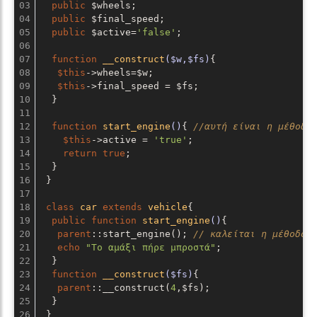
03

public
 $wheels;

04

public
 $final_speed;

05

public
 $active=
'false'
;

06

07

function
__construct
($w,$fs)
{

08

$this
->wheels=$w;

09

$this
->final_speed = $fs;

10

  }

11

12

function
start_engine
()
{ 
//αυτή είναι η μέθοδο
13

$this
->active = 
'true'
;

14

return
true
;

15

  }

16

 }

17

18

class
car
extends
vehicle
{

19

public
function
start_engine
()
{

20

parent
::start_engine(); 
// καλείται η μέθοδος
21

echo
"Το αμάξι πήρε μπροστά"
;

22

  }

23

function
__construct
($fs)
{

24

parent
::__construct(
4
,$fs);

25

  }

26

 }
