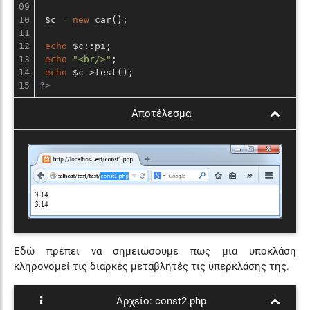
09

10

 $c = 
new
 car();

11

12

echo
 $c::pi;

13

echo
"<br/>"
;

14

echo
?>
Αποτέλεσμα
Εδώ πρέπει να σημειώσουμε πως μια υποκλάση
κληρονομεί τις διαρκές μεταβλητές τις υπερκλάσης της.
Αρχείο:
const2.php