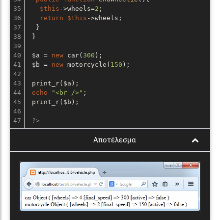
35

$this
->wheels=
2
;

36

return
$this
->wheels;

37

  }

38

 }

39

40

 $a = 
new
 car(
300
);

41

 $b = 
new
 motorcycle(
150
);

42

43

 print_r($a);

44

echo
"<br />"
;

45

 print_r($b);

46

?>
Αποτέλεσμα