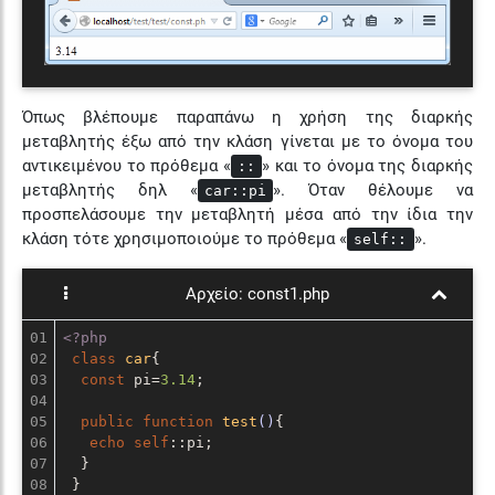
Όπως βλέπουμε παραπάνω η χρήση της διαρκής
μεταβλητής έξω από την κλάση γίνεται με το όνομα του
αντικειμένου το πρόθεμα «
» και το όνομα της διαρκής
::
μεταβλητής δηλ «
». Όταν θέλουμε να
car::pi
προσπελάσουμε την μεταβλητή μέσα από την ίδια την
κλάση τότε χρησιμοποιούμε το πρόθεμα «
».
self::
Αρχείο:
const1.php
01

<?php
02

class
car
{

03

const
 pi=
3.14
;

04

05

public
function
test
()
{

06

echo
self
::pi;

07

  }

08

 }
