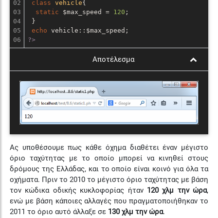
02

class
vehicle
{

03

static
 $max_speed = 
120
;

04

 }

05

echo
?>
Αποτέλεσμα
Ας υποθέσουμε πως κάθε όχημα διαθέτει έναν μέγιστο
όριο ταχύτητας με το οποίο μπορεί να κινηθεί στους
δρόμους της Ελλάδας, και το οποίο είναι κοινό για όλα τα
οχήματα. Πριν το 2010 το μέγιστο όριο ταχύτητας με βάση
τον κώδικα οδικής κυκλοφορίας ήταν
120 χλμ την ώρα
,
ενώ με βάση κάποιες αλλαγές που πραγματοποιήθηκαν το
2011 το όριο αυτό άλλαξε σε
130 χλμ την ώρα
.