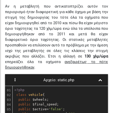
Αν η μεταβλητή που αντικατοπτρίζει αυτόν τον
περιορισμό ήταν διαφορετική για κάθε όχημα με βάση την
στιγμή της δημιουργίας του τότε όλα τα οχήματα που
είχαν δημιουργηθεί από το 2010 και πίσω θα είχαν μέγιστο
όριο ταχύτητας τα 120 χλμ/ώρα ενώ όλα τα υπόλοιπα που
δημιουργήθηκαν από το 2011 και μετά θα είχαν
διαφορετικό όριο ταχύτητας. Οι στατικές μεταβλητές
προσπαθούν να επιλύσουν αυτό το πρόβλημα με την άμεση
ισχύ της μεταβλητής σε όλες τις κλάσεις την στιγμή
ακριβώς που αλλάζει. Έτσι η αλλαγή σε
130 χλμ/ώρα
επηρεάζει όλα τα οχήματα
ανεξαιρέτως το πότε
δημιουργήθηκαν
.
Αρχείο:
static.php
01

<?php
02

class
vehicle
{

03

public
 $wheels;

04

public
 $final_speed;

05

public
 $active=
'false'
;
