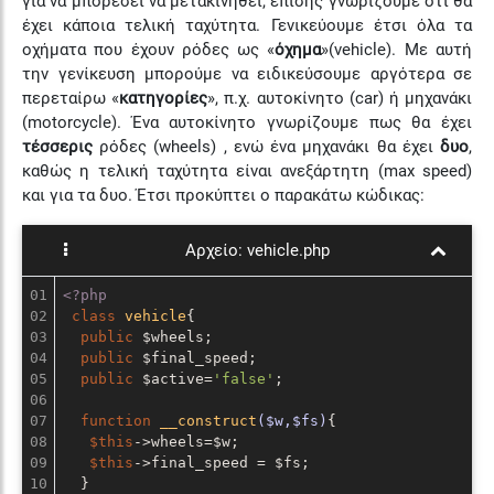
για να μπορέσει να μετακινηθεί, επίσης γνωρίζουμε ότι θα
έχει κάποια τελική ταχύτητα. Γενικεύουμε έτσι όλα τα
οχήματα που έχουν ρόδες ως «
όχημα
»(vehicle). Με αυτή
την γενίκευση μπορούμε να ειδικεύσουμε αργότερα σε
περεταίρω «
κατηγορίες
», π.χ. αυτοκίνητο (car) ή μηχανάκι
(motorcycle). Ένα αυτοκίνητο γνωρίζουμε πως θα έχει
τέσσερις
ρόδες (wheels) , ενώ ένα μηχανάκι θα έχει
δυο
,
καθώς η τελική ταχύτητα είναι ανεξάρτητη (max speed)
και για τα δυο. Έτσι προκύπτει ο παρακάτω κώδικας:
Αρχείο:
vehicle.php
01

<?php
02

class
vehicle
{

03

public
 $wheels;

04

public
 $final_speed;

05

public
 $active=
'false'
;

06

07

function
__construct
($w,$fs)
{

08

$this
->wheels=$w;

09

$this
->final_speed = $fs;

10

  }
