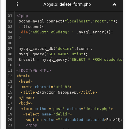
Αρχείο:
delete_form.php
01

<?php
02

 $conn=mysql_connect(
"localhost"
,
"root"
,
""
);

03

if
(!$conn){

04

die
(
'Αδύνατη σύνδεση: '
 .mysql_error()); 

05

 }

06

07

 mysql_select_db(
"dokimi"
,$conn);

08

 mysql_query(
"SET NAMES utf8"
);

09

 $result = mysql_query(
"SELECT * FROM students"
10

?>
11

<!DOCTYPE HTML>
12

<
html
>
13

<
head
>
14

<
meta
charset
=
"utf-8"
>
15

<
title
>
Διαγραφή δεδομένων
</
title
>
16

</
head
>
17

<
body
>
18

<
form
method
=
'post'
action
=
'delete.php'
>
19

<
select
name
=
'delid'
>
20

<
option
value
=
""
disabled
selected
>
Επιλέξτε 
21

<?php