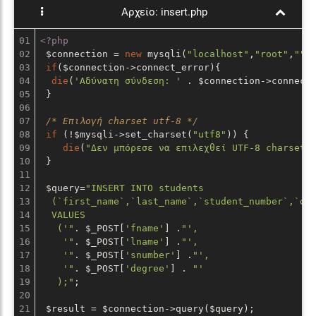
Αρχείο:
insert.php
01

<?php
02

 $connection = 
new
 mysqli(
"localhost"
,
"root"
,
""
,
03

if
($connection->connect_error){

04

die
(
'Αδύνατη σύνδεση: '
 . $connection->connect_
05

 }

06

07

/* Επιλογή charset utf-8 */
08

if
 (!$mysqli->set_charset(
"utf8"
)) {

09

die
(
"Δεν μπόρεσε να επιλεχθεί UTF-8 charset!
10

 }

11

12

 $query=
"INSERT INTO students

13

  (`first_name`,`last_name`,`student_number`,`deg
14

  VALUES 

15

   ('"
. $_POST[
'fname'
] .
"',

16

    '"
. $_POST[
'lname'
] .
"',

17

    '"
. $_POST[
'snumber'
] .
"',

18

    '"
. $_POST[
'degree'
] . 
"'

19

   );"
;

20

21

 $result = $connection->query($query);
