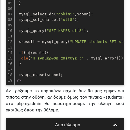
05

 }

06

07

 mysql_select_db(
"dokimi"
,$conn);

08

 mysql_set_charset(
'utf8'
);

09

10

 mysql_query(
"SET NAMES utf8"
);

11

12

 $result = mysql_query(
"UPDATE students SET stud
13

14

if
(!$result){

15

die
(
'Η ενημέρωση απέτυχε :'
 . mysql_error());

16

 }

17

18

?>
Αν τρέξουμε το παραπάνω αρχείο δεν θα μας εμφανίσει
τίποτα στην οθόνη, αν δούμε όμως τον πίνακα «students»
στο phpmyadmin θα παρατηρήσουμε την αλλαγή εκεί
ακριβώς όπου την θέλαμε.
Αποτέλεσμα