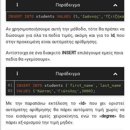
Παράδειγμα
INSERT
INTO
 students 
VALUES
 (
5
,
'Ιωάννης'
,
'Τζιτζήκας'
Αν χρησιμοποιήσουμε αυτή την μέθοδο, τότε θα πρέπει να
δώσουμε για όλα τα πεδία τιμές, ακόμη και για το
id
, που
στην προκειμένη είναι αυτόματης αρίθμησης.
Αντίστοιχα σε ένα διακριτό
INSERT
επιλέγουμε εμείς ποια
πεδία θα «γεμίσουμε».
Παράδειγμα
01

INSERT
INTO
 students (
`first_name`
,
`last_name`
,
`
VALUES
 (
'Κώστας'
,
'Γιώτολης'
,
3000
);
Με την παραπάνω εκτέλεση το «
id
» που χει οριστεί
αυτόματης αρίθμησης θα πάρει αυτόματη τιμή χωρίς να
του εισάγουμε εμείς χειροκίνητα, ενώ το «
degree
» θα
πάρει εξ-ορισμού την τιμή μηδέν.