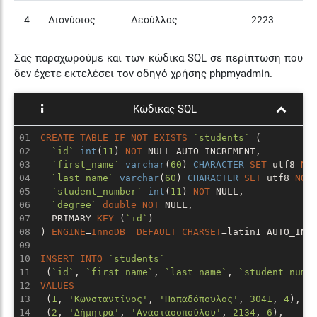
4
Διονύσιος
Δεσύλλας
2223
Σας παραχωρούμε και των κώδικα SQL σε περίπτωση που
δεν έχετε εκτελέσει τον οδηγό χρήσης phpmyadmin.
Κώδικας SQL
01

CREATE
TABLE
IF
NOT
EXISTS
`students`
 (

02

`id`
int
(
11
) 
NOT
NULL
 AUTO_INCREMENT,

03

`first_name`
varchar
(
60
) 
CHARACTER
SET
 utf8 
NO
04

`last_name`
varchar
(
60
) 
CHARACTER
SET
 utf8 
NOT
05

`student_number`
int
(
11
) 
NOT
NULL
,

06

`degree`
double
NOT
NULL
,

07

  PRIMARY 
KEY
 (
`id`
)

08

) 
ENGINE
=
InnoDB
DEFAULT
CHARSET
=latin1 AUTO_INC
09

10

INSERT
INTO
`students`
11

 (
`id`
, 
`first_name`
, 
`last_name`
, 
`student_numb
12

VALUES
13

 (
1
, 
'Κωνσταντίνος'
, 
'Παπαδόπουλος'
, 
3041
, 
4
),

14

 (
2
, 
'Δήμητρα'
, 
'Αναστασοπούλου'
, 
2134
, 
6
),
