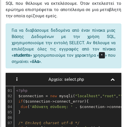
SQL που θέλουμε να εκτελέσουμε. Όταν εκτελεστεί το
ερώτημα επιστρέφεται το αποτέλεσμα σε μια μεταβλητή
την οποία ορίζουμε εμείς.
Για να διαβάσουμε δεδομένα από έναν πίνακα μιας
Βάσης Δεδομένων με την χρήση SQL,
χρησιμοποιούμε την εντολή SELECT. Αν θέλουμε να
επιλέξουμε όλες τις εγγραφές από τον πίνακα
«
students
» χρησιμοποιούμε τον χαρακτήρα «
» που
*
σημαίνει «
όλα
».
Αρχείο:
select.php
01

<?php
02

 $connection = 
new
 mysqli(
"localhost"
,
"root"
,
""
,
03

if
($connection->connect_error){

04

die
(
'Αδύνατη σύνδεση: '
 . $connection->connect_
05

 }

06

07

/* Επιλογή charset utf-8 */