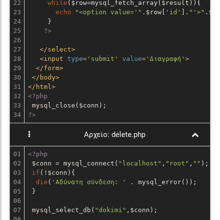
22

while
($row=mysql_fetch_array($result)){

23

echo
"<option value='"
.$row[
'id'
].
"'>"
.$r
24

     }

25

?>
26

27

</
select
>
28

<
input
type
=
'submit'
value
=
'Διαγραφή'
>
29

</
form
>
30

</
body
>
31

</
html
>
32

<?php
33

?>
Αρχείο:
delete.php
01

<?php
02

 $conn = mysql_connect(
"localhost"
,
"root"
,
""
);

03

if
(!$conn){

04

die
(
'Αδύνατη σύνδεση: '
 . mysql_error()); 

05

 }

06

07

 mysql_select_db(
"dokimi"
,$conn);

08
