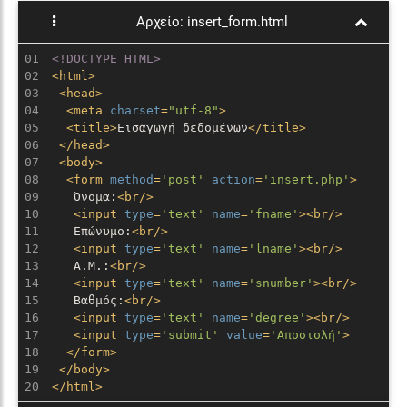
Αρχείο:
insert_form.html
01

<!DOCTYPE HTML>
02

<
html
>
03

<
head
>
04

<
meta
charset
=
"utf-8"
>
05

<
title
>
Εισαγωγή δεδομένων
</
title
>
06

</
head
>
07

<
body
>
08

<
form
method
=
'post'
action
=
'insert.php'
>
09

   Όνομα:
<
br
/>
10

<
input
type
=
'text'
name
=
'fname'
>
<
br
/>
11

   Επώνυμο:
<
br
/>
12

<
input
type
=
'text'
name
=
'lname'
>
<
br
/>
13

   Α.Μ.:
<
br
/>
14

<
input
type
=
'text'
name
=
'snumber'
>
<
br
/>
15

   Βαθμός:
<
br
/>
16

<
input
type
=
'text'
name
=
'degree'
>
<
br
/>
17

<
input
type
=
'submit'
value
=
'Αποστολή'
>
18

</
form
>
19

</
body
>
</
html
>