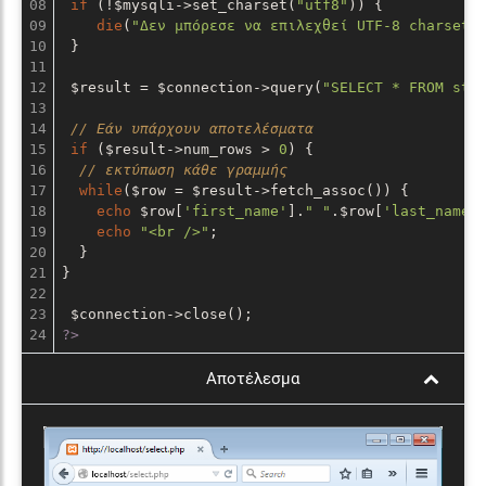
08

if
 (!$mysqli->set_charset(
"utf8"
)) {

09

die
(
"Δεν μπόρεσε να επιλεχθεί UTF-8 charset!
10

 }

11

12

 $result = $connection->query(
"SELECT * FROM stu
13

14

// Εάν υπάρχουν αποτελέσματα
15

if
 ($result->num_rows > 
0
) {

16

// εκτύπωση κάθε γραμμής
17

while
($row = $result->fetch_assoc()) {

18

echo
 $row[
'first_name'
].
" "
.$row[
'last_name'
]
19

echo
"<br />"
;

20

  }

21

}

22

23

?>
Αποτέλεσμα