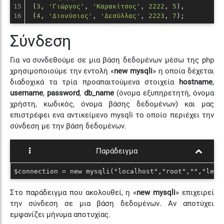
15

 (
3
, 
'Γιώργος'
, 
'Καρακίτσος'
, 
2222
, 
5
),

 (
4
, 
'Διονύσιος'
, 
'Δεσύλλας'
, 
2223
, 
7
);
Σύνδεση
Για να συνδεθούμε σε μια βάση δεδομένων μέσω της php
χρησιμοποιούμε την εντολή «
new mysqli
» η οποία δέχεται
διαδοχικά τα τρία προαπαιτούμενα στοιχεία
hostname
,
username
,
password
,
db_name
(όνομα εξυπηρετητή, όνομα
χρήστη, κωδικός, όνομα βάσης δεδομένων) και μας
επιστρέφει ενα αντικείμενο mysqli το οποίο περιέχει την
σύνδεση με την βάση δεδομένων.
Παράδειγμα
$connection = new mysqli("localhost","root","","lear
Στο παράδειγμα που ακολουθεί, η «
new mysqli
» επιχειρεί
την σύνδεση σε μια βάση δεδομένων. Αν αποτύχει
εμφανίζει μήνυμα αποτυχίας.