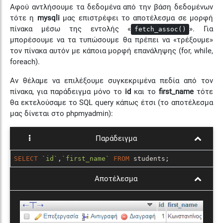
Αφού αντλήσουμε τα δεδομένα από την βάση δεδομένων
τότε η
mysqli
μας επιστρέφει το αποτέλεσμα σε μορφή
πίνακα μέσω της εντολής «
». Για
fetch_assoc()
μπορέσουμε να τα τυπώσουμε θα πρέπει να «τρέξουμε»
τον πίνακα αυτόν με κάποια μορφή επανάληψης (for, while,
foreach).
Αν θέλαμε να επιλέξουμε συγκεκριμένα πεδία από τον
πίνακα, για παράδειγμα μόνο το
id
και το
first_name
τότε
θα εκτελούσαμε το SQL query κάπως έτσι (το αποτέλεσμα
μας δίνεται στο phpmyadmin):
Παράδειγμα
SELECT
`id`
,
`first_name`
FROM
 students;
Αποτέλεσμα