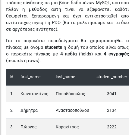
τρόπος σύνδεσης σε μια βάση δεδομένων MySQL, ωστόσο
πλέον η μέθοδος αυτή τίνει να εξαφανστεί καθότι
θεωρείται ξεπερασμένη και έχει αντικατασταθεί απο
αντίστοιχες mysqli ή PDO (θα τα μελετήσουμε και τα δυο
σε αργότερες ενότητες).
Για τα παρακάτω παραδείγματα θα χρησιμοποιηθεί ο
πίνακας με όνομα
students
η δομή του οποίου είναι όπως
ο παρακάτω πίνακας με
4 πεδία
(fields) και
4 εγγραφές
(records ή rows).
Id
first_name
last_name
student_number
1
Κωνσταντίνος
Παπαδόπουλος
3041
2
Δήμητρα
Αναστασοπούλου
2134
3
Γιώργος
Καρακίτσος
2222