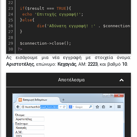
22

23

if
($result === 
TRUE
){

24

echo
'Επιτυχής εγγραφή!'
;

25

 }
else
{

26

die
(
'Αδύνατη εγγραφή! :'
 . $connection->e
27

 }

28

29

?>
Ας εισάγουμε μια νέα εγγραφή με στοιχεία όνομα:
Αριστοτέλης
, επώνυμο:
Κεχαγιάς
, ΑΜ:
2223
, και βαθμό
10
.
Αποτέλεσμα