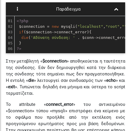
Παράδειγμα
01

<?php
02

 $connection = 
new
 mysqli(
"localhost"
,
"root"
,
""
,
03

if
($connection->connect_error){

04

die
(
'Αδύνατη σύνδεση: '
 . $conn->connect_error)
05

?>
Στην μεταβλητή «
$connection
» αποθηκεύεται η ταυτότητα
της σύνδεσης. Εάν δεν δημιουργηθεί κατά την διάρκεια
της σύνδεσης τότε σημαίνει πως δεν πραγματοποιήθηκε.
Η εντολή «
die
» λειτουργεί σαν συνδυασμός των «
echo
» και
«
exit
». Τυπώνεται δηλαδή ένα μήνυμα και ύστερα το script
τερματίζεται.
Το attribute «
connect_error
» του αντικειμένου
«$connection» τύπου «mysqli» επιστρέφει ένα κείμενο με
το σφάλμα που προήλθε από την εκτέλεση ενός
προηγούμενου ερωτήματος προς μια βάση δεδομένων.
Στην συγκεκριμένη περίπτωση θα μας επέστρεφε κάποιο