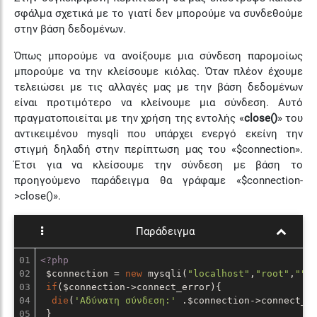
σφάλμα σχετικά με το γιατί δεν μπορούμε να συνδεθούμε
στην βάση δεδομένων.
Όπως μπορούμε να ανοίξουμε μια σύνδεση παρομοίως
μπορούμε να την κλείσουμε κιόλας. Όταν πλέον έχουμε
τελειώσει με τις αλλαγές μας με την βάση δεδομένων
είναι προτιμότερο να κλείνουμε μια σύνδεση. Αυτό
πραγματοποιείται με την χρήση της εντολής «
close()
» του
αντικειμένου mysqli που υπάρχει ενεργό εκείνη την
στιγμή δηλαδή στην περίπτωση μας του «$connection».
Έτσι για να κλείσουμε την σύνδεση με βάση το
προηγούμενο παράδειγμα θα γράφαμε «$connection-
>close()».
Παράδειγμα
01

<?php
02

 $connection = 
new
 mysqli(
"localhost"
,
"root"
,
""
,
03

if
($connection->connect_error){

04

die
(
'Αδύνατη σύνδεση:'
 .$connection->connect_er
05

 }
