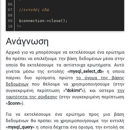
06

07

//εντολές εδώ
08

09

?>
Ανάγνωση
Αρχικά για να μπορέσουμε να εκτελέσουμε ένα ερώτημα
θα πρέπει να επιλέξουμε την βάση δεδομένων μέσα στην
οποία θα εκτελέσουμε τα αντίστοιχα ερωτήματα. Αυτό
γίνεται μέσω της εντολής «
mysql_select_db
» η οποία
παίρνει δυο ορίσματα, πρώτα
το όνομα της βάσης
δεδομένων
που θέλουμε να χρησιμοποιήσουμε (στην
συγκεκριμένη περίπτωση «
"dokimi"
»), και ύστερα
την
ταυτότητα της σύνδεσης
(στην συγκεκριμένη περίπτωση
«
$conn
»).
Για να εκτελέσουμε ένα ερώτημα προς μια βάση
δεδομένων θα πρέπει να χρησιμοποιήσουμε την εντολή
«
mysql_query
» η οποία δέχεται ένα όρισμα, την εντολή σε